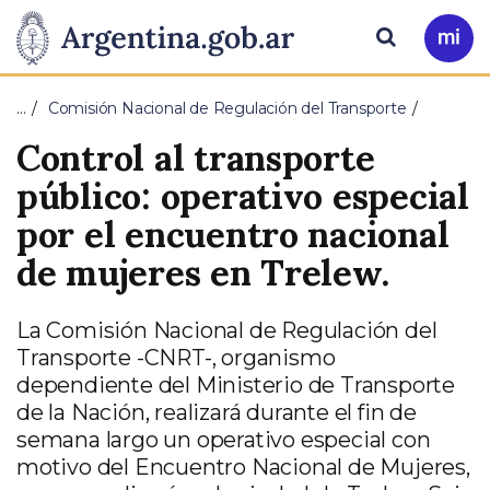
Pasar al contenido principal
Presidencia
Buscar
Ir
a
de
Mi
…
Comisión Nacional de Regulación del Transporte
Arg
la
Control al transporte
Nación
público: operativo especial
por el encuentro nacional
de mujeres en Trelew.
La Comisión Nacional de Regulación del
Transporte -CNRT-, organismo
dependiente del Ministerio de Transporte
de la Nación, realizará durante el fin de
semana largo un operativo especial con
motivo del Encuentro Nacional de Mujeres,