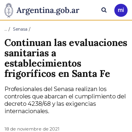
Pasar al contenido principal
Presidencia
Buscar
Ir
a
de
Mi
…
Senasa
Arg
la
Continuan las evaluaciones
Nación
sanitarias a
establecimientos
frigoríficos en Santa Fe
Profesionales del Senasa realizan los
controles que abarcan el cumplimiento del
decreto 4238/68 y las exigencias
internacionales.
18 de noviembre de 2021