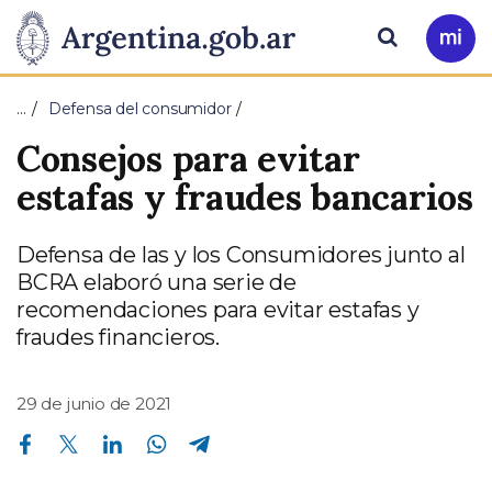
Pasar al contenido principal
Presidencia
Buscar
Ir
a
de
Mi
…
Defensa del consumidor
Arg
la
Consejos para evitar
Nación
estafas y fraudes bancarios
Defensa de las y los Consumidores junto al
BCRA elaboró una serie de
recomendaciones para evitar estafas y
fraudes financieros.
29 de junio de 2021
Compartir en Facebook
Compartir en Twitter
Compartir en Linkedin
Compartir en Whatsapp
Compartir en Telegram