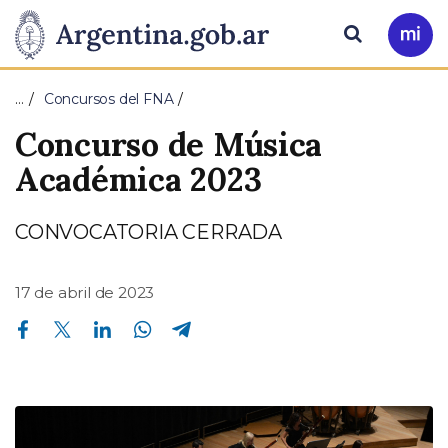
Pasar al contenido principal
Presidencia
Buscar
Ir
a
de
Mi
…
Concursos del FNA
Arg
la
Concurso de Música
Nación
Académica 2023
CONVOCATORIA CERRADA
17 de abril de 2023
Compartir en Facebook
Compartir en Twitter
Compartir en Linkedin
Compartir en Whatsapp
Compartir en Telegram