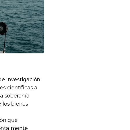
de investigación
es científicas a
la soberanía
e los bienes
ción que
ientalmente