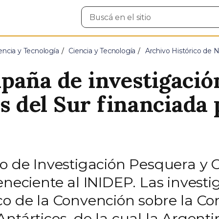
Buscar
en
el
sitio
encia y Tecnología
Ciencia y Tecnología
Archivo Histórico de N
paña de investigació
as del Sur financiada 
ío de Investigación Pesquera y
eneciente al INIDEP. Las investi
co de la Convención sobre la Co
ntárticos, de la cual la Argenti