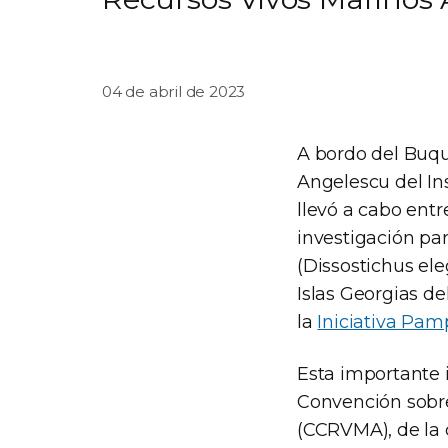
04 de abril de 2023
A bordo del Buqu
Angelescu del Ins
llevó a cabo entr
investigación pa
(Dissostichus ele
Islas Georgias d
la
Iniciativa Pam
Esta importante i
Convención sobre
(CCRVMA), de la c