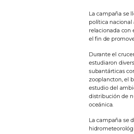
La campaña se ll
política nacional 
relacionada con 
el fin de promov
Durante el crucer
estudiaron divers
subantárticas co
zooplancton, el b
estudio del ambie
distribución de n
oceánica.
La campaña se de
hidrometeorológic