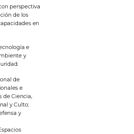
 con perspectiva
ción de los
 capacidades en
Tecnología e
Ambiente y
uridad.
ional de
ionales e
s de Ciencia,
al y Culto;
efensa y
Espacios