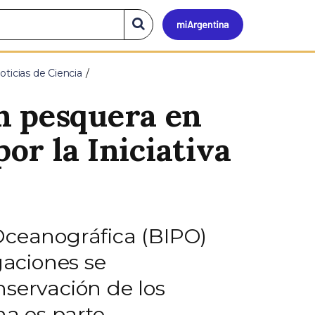
Mi
Buscar
en
el
Argen
sitio
oticias de Ciencia
n pesquera en
por la Iniciativa
 Oceanográfica (BIPO)
gaciones se
nservación de los
na es parte.