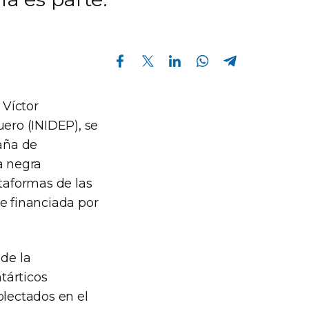
Compartir en Facebook
Compartir en Twitter
Compartir en Linkedin
Compartir en Whatsapp
Compartir en Telegram
 Víctor
uero (INIDEP), se
paña de
a negra
ataformas de las
e financiada por
 de la
tárticos
olectados en el