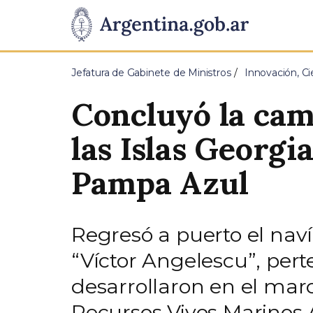
Pasar al contenido principal
Presidencia
de
Jefatura de Gabinete de Ministros
Innovación, Ci
la
Concluyó la cam
Nación
las Islas Georgi
Pampa Azul
Regresó a puerto el nav
“Víctor Angelescu”, pert
desarrollaron en el mar
Recursos Vivos Marinos A