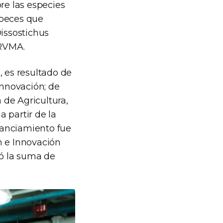
re las especies
 peces que
Dissostichus
CRVMA.
, es resultado de
Innovación; de
 de Agricultura,
 partir de la
inanciamiento fue
n e Innovación
ó la suma de