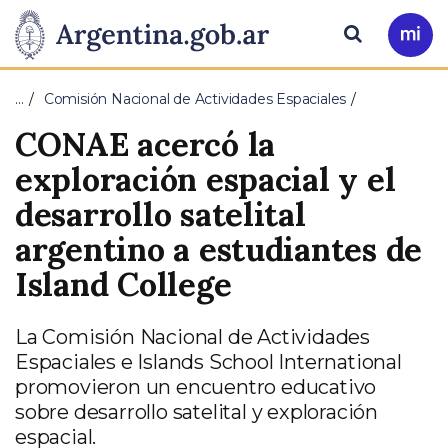
Pasar al contenido principal
Presidencia
Buscar
Ir
a
de
Mi
…
Comisión Nacional de Actividades Espaciales
Arg
la
CONAE acercó la
Nación
exploración espacial y el
desarrollo satelital
argentino a estudiantes de
Island College
La Comisión Nacional de Actividades
Espaciales e Islands School International
promovieron un encuentro educativo
sobre desarrollo satelital y exploración
espacial.