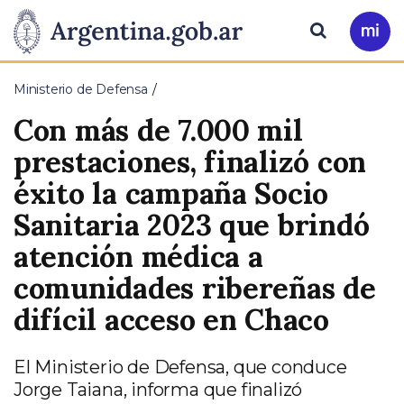
Pasar al contenido principal
Presidencia
Buscar
Ir
a
de
Mi
Ministerio de Defensa
Arg
la
Con más de 7.000 mil
Nación
prestaciones, finalizó con
éxito la campaña Socio
Sanitaria 2023 que brindó
atención médica a
comunidades ribereñas de
difícil acceso en Chaco
El Ministerio de Defensa, que conduce
Jorge Taiana, informa que finalizó