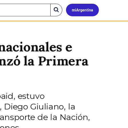
Mi
Buscar
en
el
Argen
sitio
 nacionales e
enzó la Primera
baid, estuvo
 Diego Giuliano, la
ransporte de la Nación,
ones.