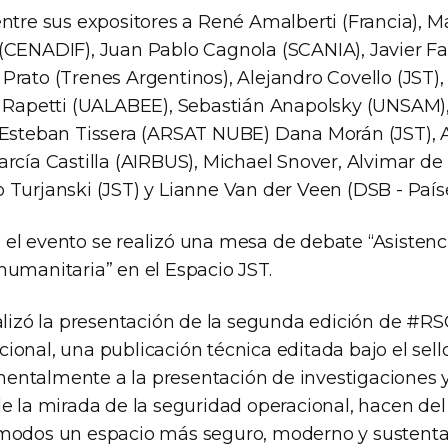
entre sus expositores a René Amalberti (Francia), M
(CENADIF), Juan Pablo Cagnola (SCANIA), Javier Fa
rato (Trenes Argentinos), Alejandro Covello (JST),
o Rapetti (UALABEE), Sebastián Anapolsky (UNSAM
 Esteban Tissera (ARSAT NUBE) Dana Morán (JST), 
arcía Castilla (AIRBUS), Michael Snover, Alvimar d
 Turjanski (JST) y Lianne Van der Veen (DSB - Paíse
el evento se realizó una mesa de debate “Asistencia
humanitaria” en el Espacio JST.
alizó la presentación de la segunda edición de #RS
onal, una publicación técnica editada bajo el sell
ntalmente a la presentación de investigaciones y
de la mirada de la seguridad operacional, hacen del
modos un espacio más seguro, moderno y sustentab