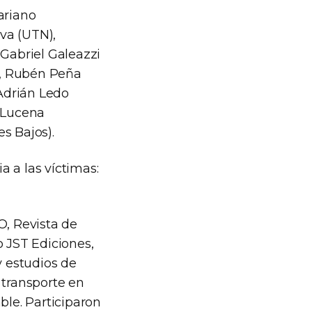
ariano
va (UTN),
 Gabriel Galeazzi
), Rubén Peña
Adrián Ledo
e Lucena
s Bajos).
 a las víctimas:
O, Revista de
o JST Ediciones,
 estudios de
 transporte en
le. Participaron