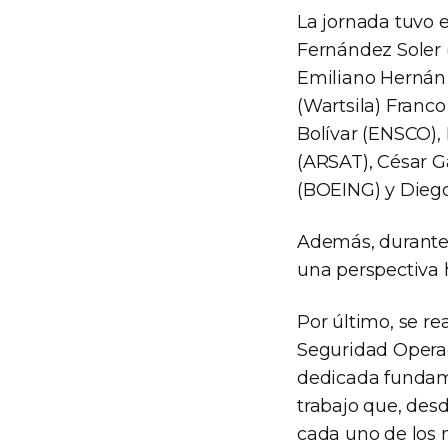
La jornada tuvo 
Fernández Soler 
Emiliano Hernán P
(Wartsila) Franc
Bolívar (ENSCO),
(ARSAT), César G
(BOEING) y Diego
Además, durante 
una perspectiva 
Por último, se re
Seguridad Operaci
dedicada fundame
trabajo que, des
cada uno de los 