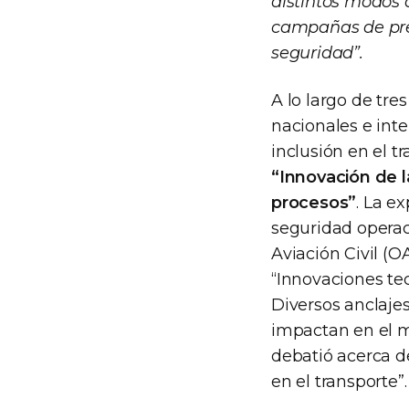
distintos modos 
campañas de preve
seguridad”.
A lo largo de tre
nacionales e inte
inclusión en el t
“Innovación de l
procesos”
. La e
seguridad operac
Aviación Civil (O
“Innovaciones te
Diversos anclaje
impactan en el mo
debatió acerca d
en el transporte”.