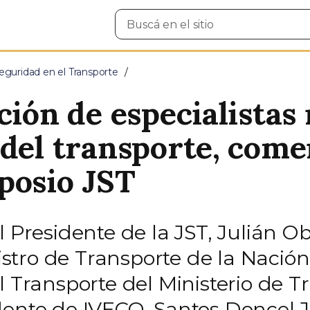
Buscar
en
el
sitio
eguridad en el Transporte
ción de especialistas
 del transporte, com
posio JST
l Presidente de la JST, Julián O
tro de Transporte de la Nación,
l Transporte del Ministerio de T
dente de IVECO, Santos Doncel J