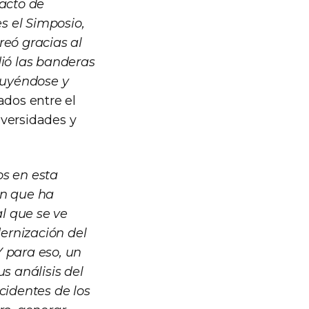
 acto de
es el Simposio,
reó gracias al
dió las banderas
truyéndose y
ados entre el
iversidades y
s en esta
ón que ha
al que se ve
ernización del
Y para eso, un
 análisis del
cidentes de los