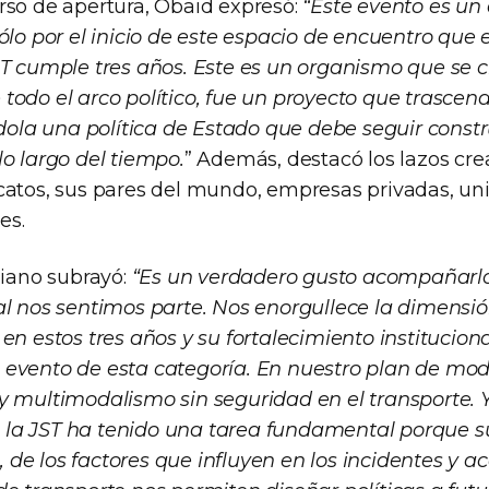
rso de apertura, Obaid expresó:
“Este evento es un
ólo por el inicio de este espacio de encuentro que 
ST cumple tres años. Este es un organismo que se c
todo el arco político, fue un proyecto que trascen
éndola una política de Estado que debe seguir cons
lo largo del tiempo.
” Además, destacó los lazos cre
catos, sus pares del mundo, empresas privadas, un
es.
liano subrayó:
“Es un verdadero gusto acompañarlo
al nos sentimos parte. Nos enorgullece la dimensi
en estos tres años y su fortalecimiento institucion
evento de esta categoría. En nuestro plan de mod
y multimodalismo sin seguridad en el transporte. 
a JST ha tenido una tarea fundamental porque sus
de los factores que influyen en los incidentes y ac