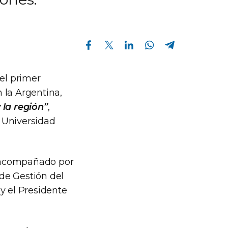
Compartir en Facebook
Compartir en Twitter
Compartir en Linkedin
Compartir en Whatsapp
Compartir en Telegram
el primer
 la Argentina,
 la región”
,
 Universidad
vo acompañado por
 de Gestión del
y el Presidente