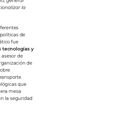
ro, generar
ionalizar la
eferentes
políticas de
ático fue
s tecnologías y
, asesor de
Organización de
sobre
ransporte.
ológicas que
rcera mesa
an la seguridad