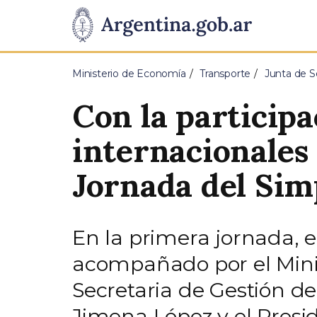
Pasar al contenido principal
Presidencia
de
Ministerio de Economía
Transporte
Junta de S
la
Con la participa
Nación
internacionales
Jornada del Sim
En la primera jornada, e
acompañado por el Minis
Secretaria de Gestión de
Jimena López y el Presi