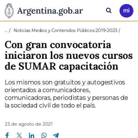
Pasar al contenido principal
Presidencia
Buscar
Ir
a
de
Mi
…
Noticias Medios y Contenidos Públicos 2019-2023
Arg
la
Con gran convocatoria
Nación
iniciaron los nuevos cursos
de SUMAR capacitación
Los mismos son gratuitos y autogestivos
orientados a comunicadores,
comunicadoras, periodistas y personas de
la sociedad civil de todo el país.
23 de agosto de 2021
Compartir en Facebook
Compartir en Twitter
Compartir en Linkedin
Compartir en Whatsapp
Compartir en Telegram