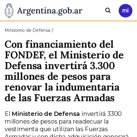
Pasar al contenido principal
Presidencia
Buscar
Ir
a
de
Mi
Ministerio de Defensa
Arg
la
Con financiamiento del
Nación
FONDEF, el Ministerio de
Defensa invertirá 3.300
millones de pesos para
renovar la indumentaria
de las Fuerzas Armadas
El
Ministerio de Defensa
invertirá 3300
millones de pesos para readecuar la
vestimenta que utilizan las Fuerzas
Armadas y con dicha adquisición generará