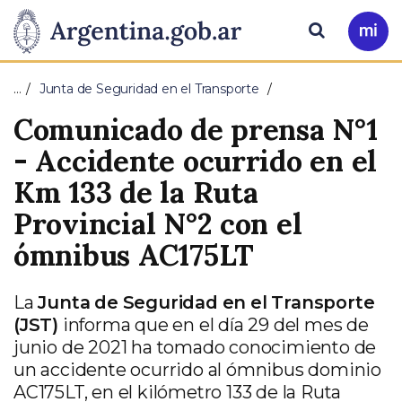
Pasar al contenido principal
Presidencia
Buscar
Ir
a
de
Mi
…
Junta de Seguridad en el Transporte
Arg
la
Comunicado de prensa N°1
Nación
- Accidente ocurrido en el
Km 133 de la Ruta
Provincial N°2 con el
ómnibus AC175LT
La
Junta de Seguridad en el Transporte
(JST)
informa que en el día 29 del mes de
junio de 2021 ha tomado conocimiento de
un accidente ocurrido al ómnibus dominio
AC175LT, en el kilómetro 133 de la Ruta