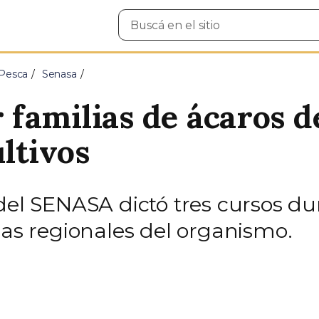
Buscar
en
el
sitio
 Pesca
Senasa
familias de ácaros d
ltivos
 del SENASA dictó tres cursos d
las regionales del organismo.