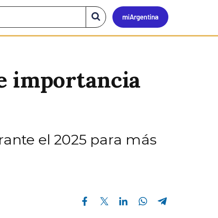
Mi
Buscar
en
el
Argen
sitio
e importancia
urante el 2025 para más
Compartir en Facebook
Compartir en Twitter
Compartir en Linkedin
Compartir en Whatsapp
Compartir en Telegram