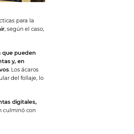
cticas para la
ir
, según el caso,
ya que pueden
ntas y, en
ivos
. Los ácaros
ar del follaje, lo
tas digitales,
ón culminó con