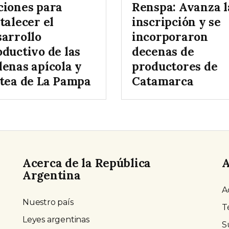
ciones para
Renspa: Avanza l
talecer el
inscripción y se
sarrollo
incorporaron
oductivo de las
decenas de
denas apícola y
productores de
ctea de La Pampa
Catamarca
Acerca de la República
A
Argentina
A
Nuestro país
T
Leyes argentinas
S