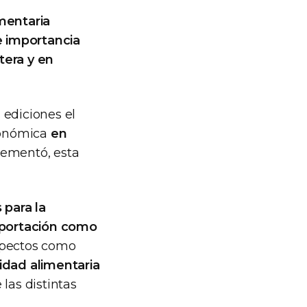
mentaria
e importancia
era y en
 ediciones el
conómica
en
lementó, esta
 para la
mportación como
aspectos como
vidad alimentaria
 las distintas