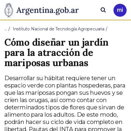
Pasar al contenido principal
Presidencia
Buscar
Ir
a
de
Mi
…
Instituto Nacional de Tecnología Agropecuaria
Arg
la
Cómo diseñar un jardín
Nación
para la atracción de
mariposas urbanas
Desarrollar su hábitat requiere tener un
espacio verde con plantas hospederas, para
que las mariposas pongan sus huevos y se
críen las orugas, así como contar con
determinados tipos de flores que sirvan de
alimento para los adultos. De este modo,
podrán hacer su ciclo de vida completo en
libertad. Pautas del INTA para promover la