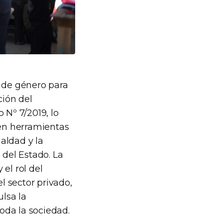
a de género para
ción del
 Nº 7/2019, lo
ten herramientas
aldad y la
 del Estado. La
el rol del
l sector privado,
lsa la
oda la sociedad.