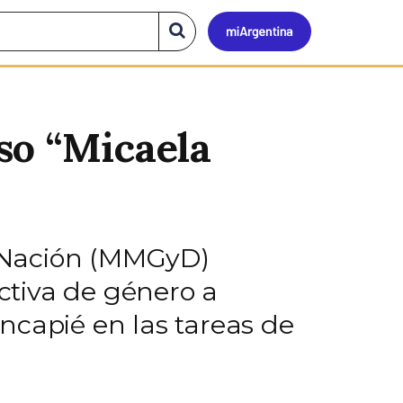
Mi
Buscar
en
el
Argen
sitio
so “Micaela
la Nación (MMGyD)
ctiva de género a
ncapié en las tareas de