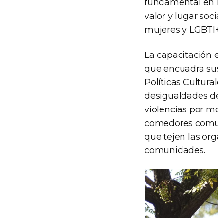
fundamental en l
valor y lugar soc
mujeres y LGBTI+
La capacitación 
que encuadra sus
Políticas Cultura
desigualdades de
violencias por m
comedores comunit
que tejen las org
comunidades.