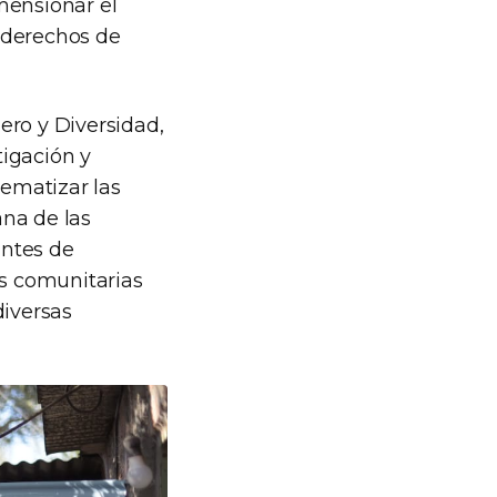
mensionar el
a derechos de
ero y Diversidad,
tigación y
lematizar las
ana de las
antes de
es comunitarias
diversas