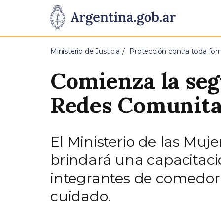
Pasar al contenido principal
Presidencia
de
Ministerio de Justicia
Protección contra toda for
la
Comienza la seg
Nación
Redes Comunita
El Ministerio de las Mu
brindará una capacitaci
integrantes de comedore
cuidado.