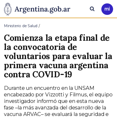
Pasar al contenido principal
Presidencia
Buscar
Ir
a
de
Mi
Ministerio de Salud
Arg
la
Comienza la etapa final de
Nación
la convocatoria de
voluntarios para evaluar la
primera vacuna argentina
contra COVID-19
Durante un encuentro en la UNSAM
encabezado por Vizzotti y Filmus, el equipo
investigador informó que en esta nueva
fase –la más avanzada del desarrollo de la
vacuna ARVAC– se evaluará la seguridad e