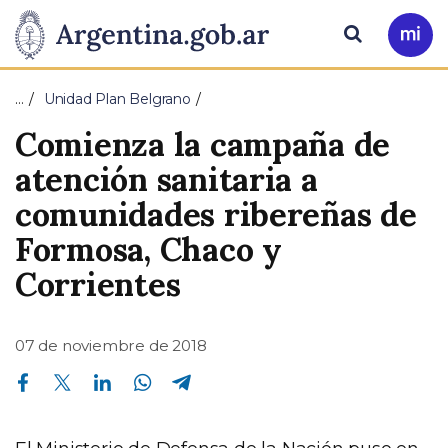
Pasar al contenido principal
Presidencia
Buscar
Ir
a
de
Mi
…
Unidad Plan Belgrano
Arg
la
Comienza la campaña de
Nación
atención sanitaria a
comunidades ribereñas de
Formosa, Chaco y
Corrientes
07 de noviembre de 2018
Compartir en Facebook
Compartir en Twitter
Compartir en Linkedin
Compartir en Whatsapp
Compartir en Telegram