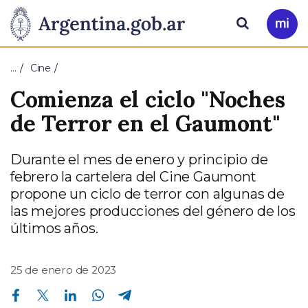
Pasar al contenido principal
Presidencia
Buscar
Ir
a
de
Mi
…
Cine
Arg
la
Comienza el ciclo "Noches
Nación
de Terror en el Gaumont"
Durante el mes de enero y principio de
febrero la cartelera del Cine Gaumont
propone un ciclo de terror con algunas de
las mejores producciones del género de los
últimos años.
25 de enero de 2023
Compartir en Facebook
Compartir en Twitter
Compartir en Linkedin
Compartir en Whatsapp
Compartir en Telegram