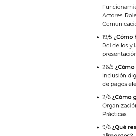
Funcionamien
Actores. Role
Comunicación
19/5
¿Cómo h
Rol de los y
presentación
26/5
¿Cómo 
Inclusión di
de pagos ele
2/6
¿Cómo g
Organizació
Prácticas.
9/6
¿Qué re
alimentos?