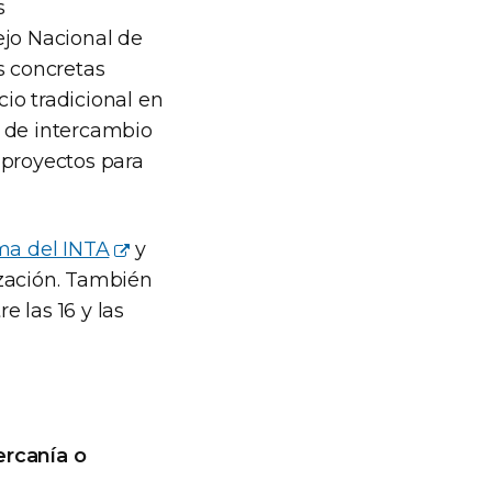
s
ejo Nacional de
s concretas
io tradicional en
d de intercambio
 proyectos para
ma del INTA
y
ización. También
tre las 16 y las
rcanía o