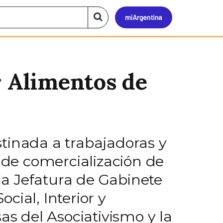
Mi
Buscar
en
el
Argen
sitio
r Alimentos de
tinada a trabajadoras y
s de comercialización de
 la Jefatura de Gabinete
ocial, Interior y
as del Asociativismo y la