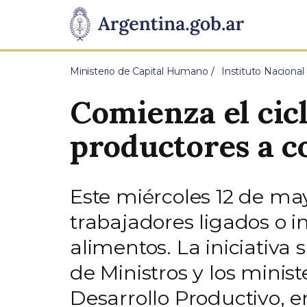
Pasar al contenido principal
Presidencia
de
Ministerio de Capital Humano
Instituto Nacional
la
Comienza el cic
Nación
productores a 
Este miércoles 12 de ma
trabajadores ligados o i
alimentos. La iniciativa
de Ministros y los ministe
Desarrollo Productivo, e