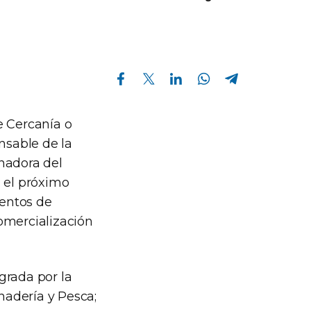
Compartir en Facebook
Compartir en Twitter
Compartir en Linkedin
Compartir en Whatsapp
Compartir en Telegram
 Cercanía o
nsable de la
nadora del
, el próximo
mentos de
omercialización
egrada por la
anadería y Pesca;