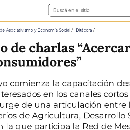
Buscar
en
el
sitio
 de Asociativismo y Economía Social
Bitácora
lo de charlas “Acerca
consumidores”
yo comienza la capacitación des
nteresados en los canales corto
 surge de una articulación entre
rios de Agricultura, Desarrollo S
n la que participa la Red de Mes