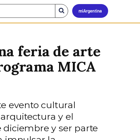
Mi
Buscar
en
el
Argen
sitio
 feria de arte
 programa MICA
te evento cultural
arquitectura y el
de diciembre y ser parte
a impulsar la