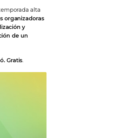
 temporada alta
nes organizadoras
lización y
cción de un
ó. Gratis
.