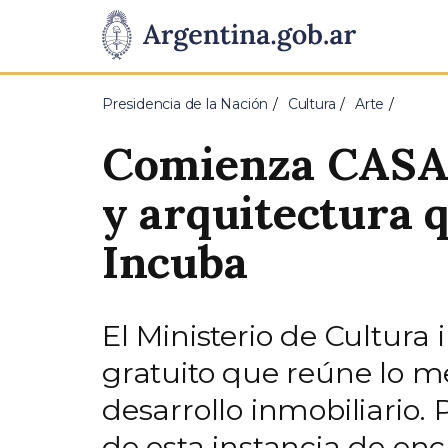
Pasar al contenido principal
Presidencia
de
Presidencia de la Nación
Cultura
Arte
la
Comienza CASA 
Nación
y arquitectura 
Incuba
El Ministerio de Cultura 
gratuito que reúne lo me
desarrollo inmobiliario. P
de esta instancia de en