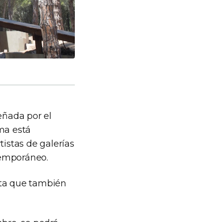
eñada por el
ma está
istas de galerías
ntemporáneo.
sta que también