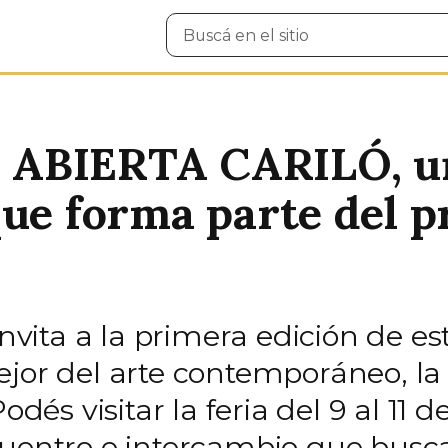
Buscar
en
el
sitio
ABIERTA CARILÓ, una
que forma parte del
invita a la primera edición de es
jor del arte contemporáneo, la 
odés visitar la feria del 9 al 11 
cuentro e intercambio que busc