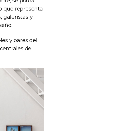
embre, se podrá
lo que representa
, galeristas y
seño.
les y bares del
centrales de