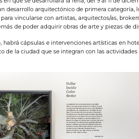
 en que se desarrollará la feria, del 9 al 11 de dici
 un desarrollo arquitectónico de primera categoría, 
ara vincularse con artistas, arquitectos/as, brokers
emás de poder adquirir obras de arte y piezas de di
habrá cápsulas e intervenciones artísticas en hote
o de la ciudad que se integran con las actividades 