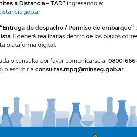
ites a Distancia – TAD”
ingresando a:
distancia.gob.ar
“Entrega de despacho / Permiso de embarque”
d
ista II
deberá realizarlas dentro de los plazos corr
a plataforma digital.
uda o consulta por favor comunicarse al
0800-666
) o escribir a
consultas.rnpq@minseg.gob.ar
.