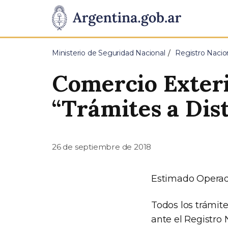
Pasar al contenido principal
Presidencia
de
Ministerio de Seguridad Nacional
Registro Naci
la
Comercio Exteri
Nación
“Trámites a Dis
26 de septiembre de 2018
Estimado Operad
Todos los trámit
ante el Registro 