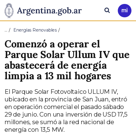
Pasar al contenido principal
Presidencia
Buscar
Ir
a
de
Mi
…
Energías Renovables
Arg
la
Comenzó a operar el
Nación
Parque Solar Ullum IV que
abastecerá de energía
limpia a 13 mil hogares
El Parque Solar Fotovoltaico ULLUM IV,
ubicado en la provincia de San Juan, entró
en operación comercial el pasado sábado
29 de junio. Con una inversión de USD 17,5
millones, se sumó a la red nacional de
energía con 13,5 MW.