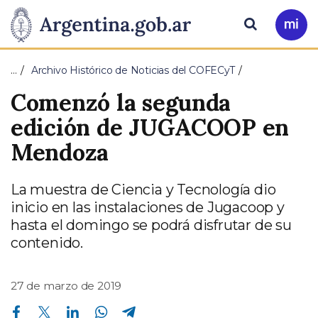
Pasar al contenido principal
Presidencia
Buscar
Ir
a
de
Mi
…
Archivo Histórico de Noticias del COFECyT
Arg
la
Comenzó la segunda
Nación
edición de JUGACOOP en
Mendoza
La muestra de Ciencia y Tecnología dio
inicio en las instalaciones de Jugacoop y
hasta el domingo se podrá disfrutar de su
contenido.
27 de marzo de 2019
Compartir en Facebook
Compartir en Twitter
Compartir en Linkedin
Compartir en Whatsapp
Compartir en Telegram