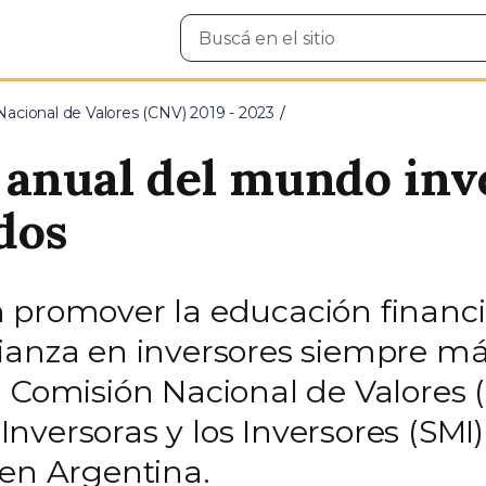
Buscar
en
el
sitio
Nacional de Valores (CNV) 2019 - 2023
 anual del mundo inv
dos
 promover la educación financie
ianza en inversores siempre más
 Comisión Nacional de Valores (
nversoras y los Inversores (SMI)
 en Argentina.