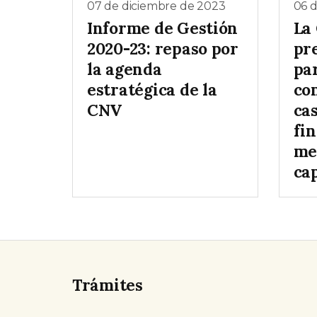
07 de diciembre de 2023
06 
Informe de Gestión
La
2020-23: repaso por
pr
la agenda
par
estratégica de la
co
CNV
ca
fin
me
cap
Trámites