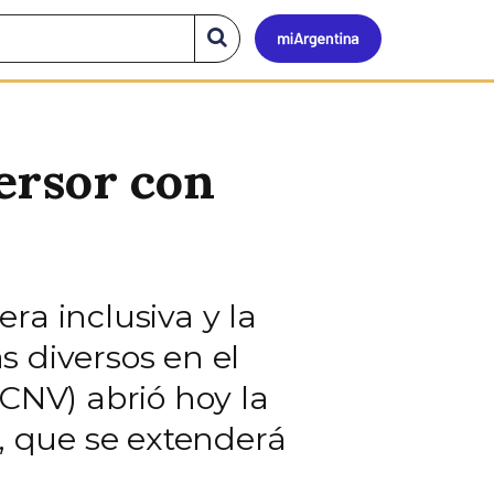
Mi
Buscar
en
el
Argen
sitio
ersor con
ra inclusiva y la
 diversos en el
CNV) abrió hoy la
, que se extenderá