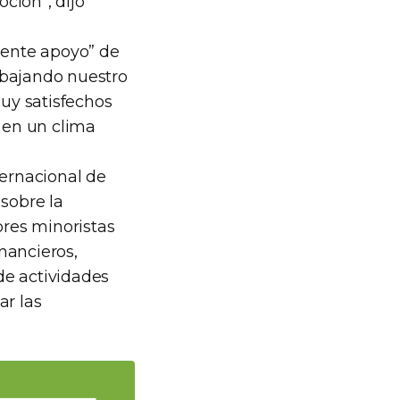
ción”, dijo
nente apoyo” de
abajando nuestro
uy satisfechos
, en un clima
ernacional de
 sobre la
ores minoristas
nancieros,
de actividades
ar las