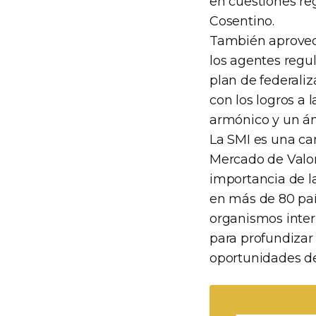
en cuestiones re
Cosentino.
También aprovec
los agentes regu
plan de federali
con los logros a 
armónico y un ámb
La SMI es una c
Mercado de Valore
importancia de la
en más de 80 paí
organismos inter
para profundizar 
oportunidades de