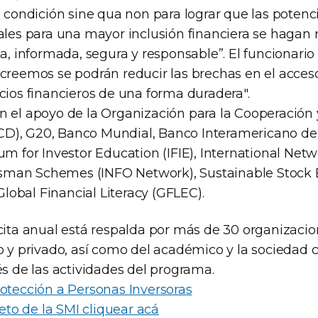
a condición sine qua non para lograr que las potenc
ales para una mayor inclusión financiera se hagan r
ta, informada, segura y responsable”. El funcionari
 creemos se podrán reducir las brechas en el acceso
cios financieros de una forma duradera".
n el apoyo de la Organización para la Cooperación y
), G20, Banco Mundial, Banco Interamericano de D
um for Investor Education (IFIE), International Netw
man Schemes (INFO Network), Sustainable Stock
 Global Financial Literacy (GFLEC).
 cita anual está respalda por más de 30 organizacio
o y privado, así como del académico y la sociedad ci
és de las actividades del programa.
rotección a Personas Inversoras
o de la SMI cliquear acá