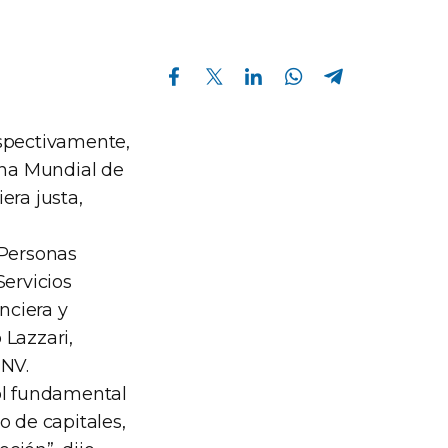
Compartir en Facebook
Compartir en Twitter
Compartir en Linkedin
Compartir en Whatsapp
Compartir en Telegram
espectivamente,
ana Mundial de
era justa,
 Personas
Servicios
nciera y
 Lazzari,
CNV.
ol fundamental
o de capitales,