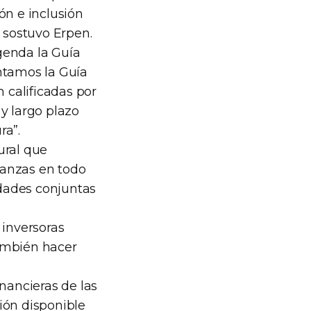
ón e inclusión
, sostuvo Erpen.
genda la Guía
ntamos la Guía
n calificadas por
 largo plazo
ra”.
ural que
nanzas en todo
dades conjuntas
 inversoras
también hacer
nancieras de las
ión disponible