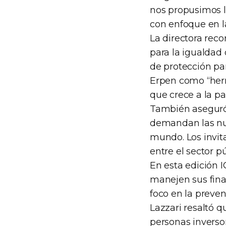
nos propusimos la
con enfoque en la
La directora rec
para la igualdad
de protección par
Erpen como “her
que crece a la p
También aseguró
demandan las nue
mundo. Los invit
entre el sector pú
En esta edición I
manejen sus fina
foco en la preven
Lazzari resaltó q
personas inverso