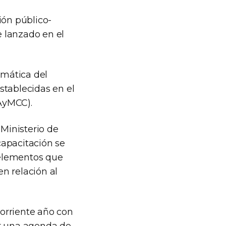
ión público-
 lanzado en el
imática del
stablecidas en el
AyMCC).
 Ministerio de
capacitación se
 elementos que
en relación al
corriente año con
ar una agenda de