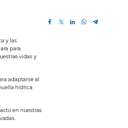
Compartir en Facebook
Compartir en Twitter
Compartir en Linkedin
Compartir en Whatsapp
Compartir en Telegram
a y las
lara para
uestras vidas y
ara adaptarse al
uella hídrica
pacto en nuestras
vadas.