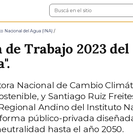
Buscar
en
el
sitio
uto Nacional del Agua (INA)
 de Trabajo 2023 del 
".
ctora Nacional de Cambio Climáti
stenible, y Santiago Ruiz Freite
Regional Andino del Instituto N
taforma público-privada diseñad
 neutralidad hasta el año 2050.