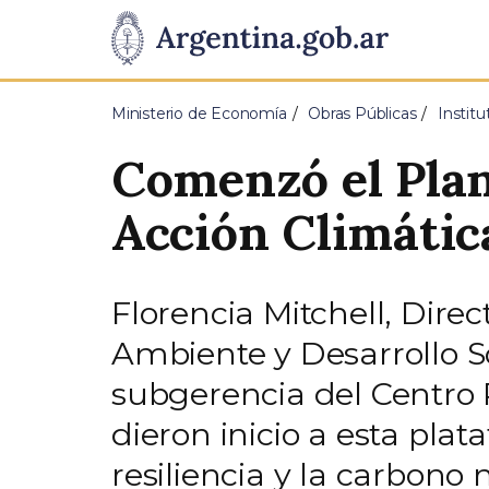
Pasar al contenido principal
Presidencia
de
Ministerio de Economía
Obras Públicas
Instit
la
Comenzó el Plan
Nación
Acción Climática
Florencia Mitchell, Dire
Ambiente y Desarrollo So
subgerencia del Centro 
dieron inicio a esta pla
resiliencia y la carbono