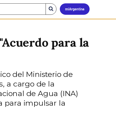
Mi
Buscar
en
el
Argen
sitio
"Acuerdo para la
co del Ministerio de
s, a cargo de la
acional de Agua (INA)
a para impulsar la