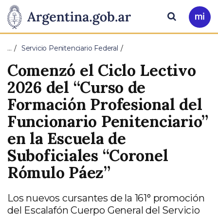
Pasar al contenido principal
Presidencia
Buscar
Ir
a
de
Mi
…
Servicio Penitenciario Federal
Arg
la
Comenzó el Ciclo Lectivo
Nación
2026 del “Curso de
Formación Profesional del
Funcionario Penitenciario”
en la Escuela de
Suboficiales “Coronel
Rómulo Páez”
Los nuevos cursantes de la 161° promoción
del Escalafón Cuerpo General del Servicio