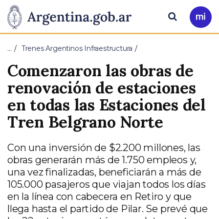
Pasar al contenido principal
Presidencia
Buscar
Ir
a
de
Mi
…
Trenes Argentinos Infraestructura
Arg
la
Comenzaron las obras de
Nación
renovación de estaciones
en todas las Estaciones del
Tren Belgrano Norte
Con una inversión de $2.200 millones, las
obras generarán más de 1.750 empleos y,
una vez finalizadas, beneficiarán a más de
105.000 pasajeros que viajan todos los días
en la línea con cabecera en Retiro y que
llega hasta el partido de Pilar. Se prevé que