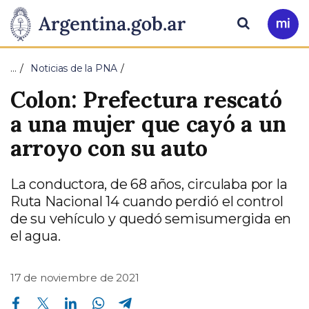
Pasar al contenido principal
Presidencia
Buscar
Ir
a
de
Mi
…
Noticias de la PNA
Arg
la
Colon: Prefectura rescató
Nación
a una mujer que cayó a un
arroyo con su auto
La conductora, de 68 años, circulaba por la
Ruta Nacional 14 cuando perdió el control
de su vehículo y quedó semisumergida en
el agua.
17 de noviembre de 2021
Compartir en Facebook
Compartir en Twitter
Compartir en Linkedin
Compartir en Whatsapp
Compartir en Telegram