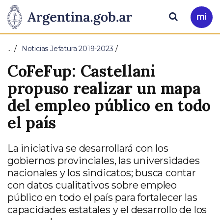
Pasar al contenido principal
Presidencia
Buscar
Ir
a
de
Mi
…
Noticias Jefatura 2019-2023
Arg
la
CoFeFup: Castellani
Nación
propuso realizar un mapa
del empleo público en todo
el país
La iniciativa se desarrollará con los
gobiernos provinciales, las universidades
nacionales y los sindicatos; busca contar
con datos cualitativos sobre empleo
público en todo el país para fortalecer las
capacidades estatales y el desarrollo de los