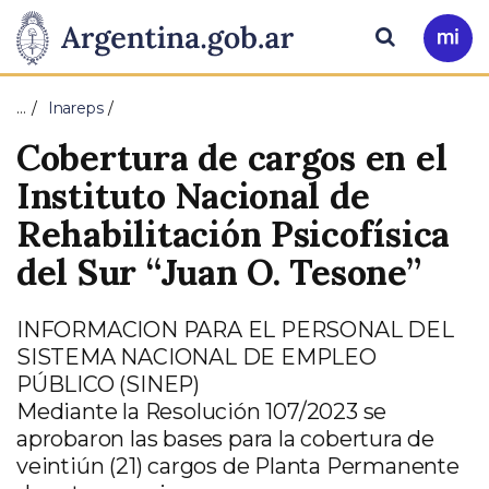
Pasar al contenido principal
Presidencia
Buscar
Ir
a
de
Mi
…
Inareps
Arg
la
Cobertura de cargos en el
Nación
Instituto Nacional de
Rehabilitación Psicofísica
del Sur “Juan O. Tesone”
INFORMACION PARA EL PERSONAL DEL
SISTEMA NACIONAL DE EMPLEO
PÚBLICO (SINEP)
Mediante la Resolución 107/2023 se
aprobaron las bases para la cobertura de
veintiún (21) cargos de Planta Permanente