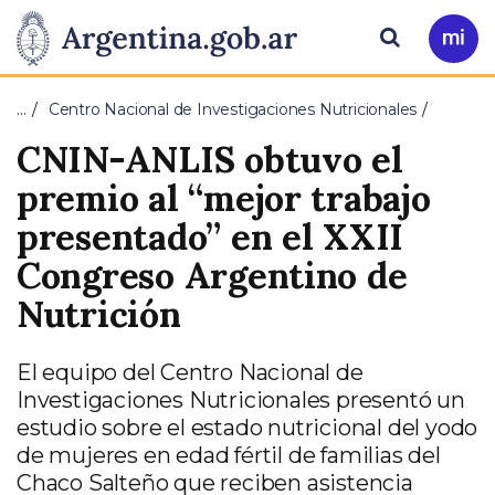
Pasar al contenido principal
Presidencia
Buscar
Ir
a
de
Mi
…
Centro Nacional de Investigaciones Nutricionales
Arg
la
CNIN-ANLIS obtuvo el
Nación
premio al “mejor trabajo
presentado” en el XXII
Congreso Argentino de
Nutrición
El equipo del Centro Nacional de
Investigaciones Nutricionales presentó un
estudio sobre el estado nutricional del yodo
de mujeres en edad fértil de familias del
Chaco Salteño que reciben asistencia