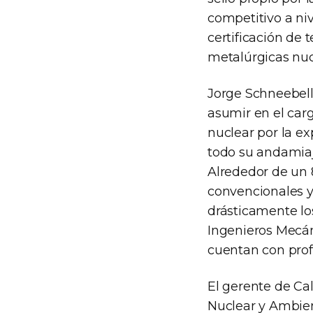
competitivo a ni
certificación de
metalúrgicas nu
Jorge Schneebelli
asumir en el car
nuclear por la ex
todo su andamiaj
Alrededor de un 
convencionales y 
drásticamente lo
Ingenieros Mecáni
cuentan con profe
El gerente de Ca
Nuclear y Ambien