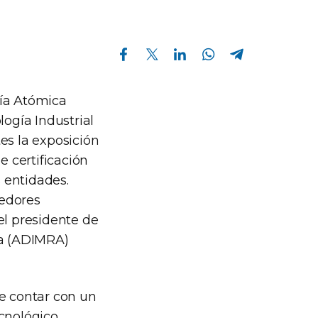
Compartir en Facebook
Compartir en Twitter
Compartir en Linkedin
Compartir en Whatsapp
Compartir en Telegram
gía Atómica
logía Industrial
es la exposición
e certificación
s entidades.
eedores
el presidente de
na (ADIMRA)
de contar con un
ecnológico