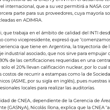
vel internacional, que a su vez permitirá a NASA co
 tercera parte para sus proveedores, cuya mayoría 
cleadas en ADIMRA.
, que trabaja en el ámbito de calidad del INTI des
go como vicepresidente, expresó que “comenzamos 
periencia que tiene en Argentina, la trayectoria de 
e industrial asociado, que nos sirve para empujar 
80% de las certificaciones requeridas en una centra
solo el 20% llevan calificación nuclear, por lo cual
s costos de recurrir a estampas como la de Socie
cos (ASME, por su sigla en inglés), pues nuestras i
sionales locales para realizar las auditorías.
lidad de CNEA, dependiente de la Gerencia de Áre
te (GASNyA), Nicolás Rona, explica que la CNEA “