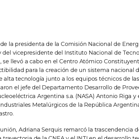
 de la presidenta de la Comisión Nacional de Ener
 del vicepresidente del Instituto Nacional de Tecno
, se llevó a cabo en el Centro Atómico Constituyent
ctibilidad para la creación de un sistema nacional d
e alta tecnología junto a los equipos técnicos de la
aron el jefe del Departamento Desarrollo de Prov
cleoeléctrica Argentina s.a. (NASA) Antonio Riga y 
 Industriales Metalúrgicos de la República Argenti
stro.
reunión, Adriana Serquis remarcó la trascendencia 
la trayectoria de la CNEA y el INTI en el desarrollo t