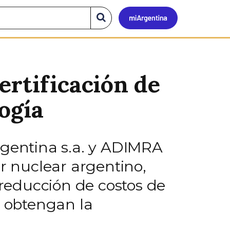
Mi
Buscar
en
el
Argen
sitio
ertificación de
logía
rgentina s.a. y ADIMRA
or nuclear argentino,
reducción de costos de
 obtengan la