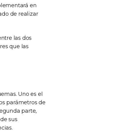
mplementará en
do de realizar
ntre las dos
res que las
uemas. Uno es el
los parámetros de
segunda parte,
 de sus
cias.