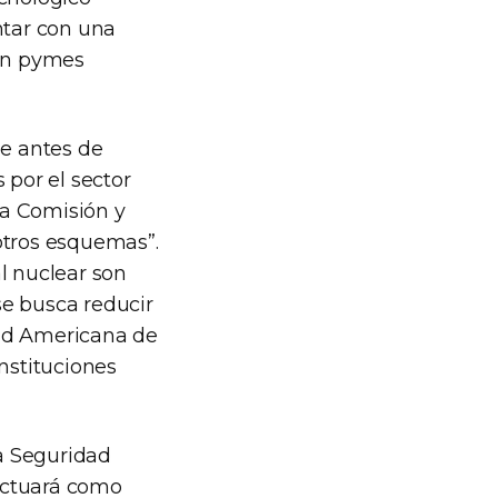
ntar con una
son pymes
de antes de
por el sector
la Comisión y
otros esquemas”.
l nuclear son
 se busca reducir
dad Americana de
nstituciones
a Seguridad
actuará como