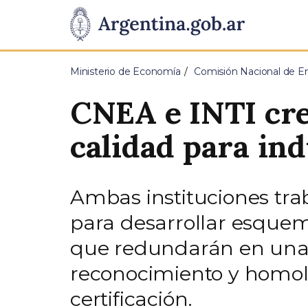
Pasar al contenido principal
Presidencia
de
Ministerio de Economía
Comisión Nacional de E
la
CNEA e INTI cre
Nación
calidad para ind
Ambas instituciones tra
para desarrollar esquema
que redundarán en una 
reconocimiento y homol
certificación.