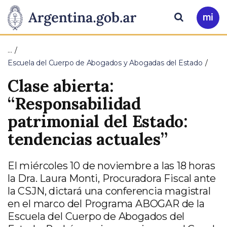
Pasar al contenido principal
Presidencia
Buscar
Ir
a
de
Mi
…
Arg
la
Escuela del Cuerpo de Abogados y Abogadas del Estado
Clase abierta:
Nación
“Responsabilidad
patrimonial del Estado:
tendencias actuales”
El miércoles 10 de noviembre a las 18 horas
la Dra. Laura Monti, Procuradora Fiscal ante
la CSJN, dictará una conferencia magistral
en el marco del Programa ABOGAR de la
Escuela del Cuerpo de Abogados del