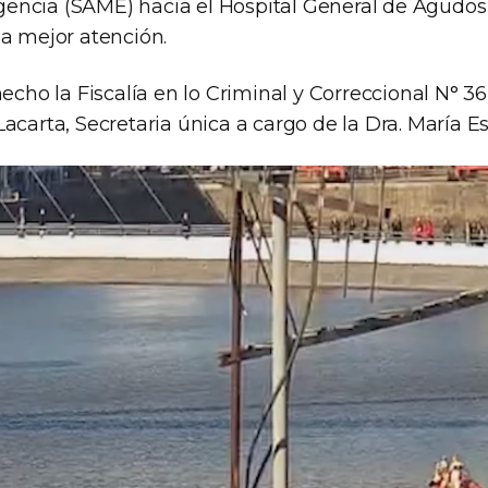
encia (SAME) hacia el Hospital General de Agudos
na mejor atención.
hecho la Fiscalía en lo Criminal y Correccional N° 36,
acarta, Secretaria única a cargo de la Dra. María E