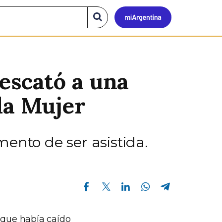
Mi
Buscar
en
el
Argen
sitio
escató a una
la Mujer
ento de ser asistida.
Compartir en Facebook
Compartir en Twitter
Compartir en Linkedin
Compartir en Whatsapp
Compartir en Telegram
 que había caído