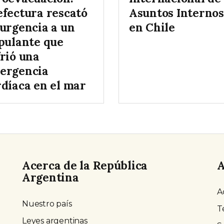
efectura rescató
Asuntos Internos
 urgencia a un
en Chile
ipulante que
frió una
ergencia
rdíaca en el mar
Acerca de la República
A
Argentina
A
Nuestro país
T
Leyes argentinas