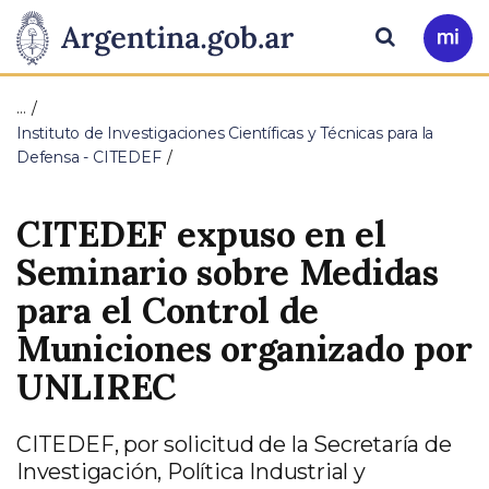
Pasar al contenido principal
Presidencia
Buscar
Ir
a
de
Mi
…
Arg
la
Instituto de Investigaciones Científicas y Técnicas para la
Defensa - CITEDEF
Nación
CITEDEF expuso en el
Seminario sobre Medidas
para el Control de
Municiones organizado por
UNLIREC
CITEDEF, por solicitud de la Secretaría de
Investigación, Política Industrial y