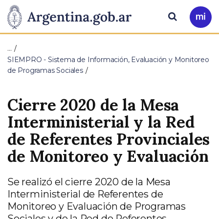
Pasar al contenido principal
Presidencia
Buscar
Ir
a
de
Mi
…
Arg
la
SIEMPRO - Sistema de Información, Evaluación y Monitoreo
de Programas Sociales
Nación
Cierre 2020 de la Mesa
Interministerial y la Red
de Referentes Provinciales
de Monitoreo y Evaluación
Se realizó el cierre 2020 de la Mesa
Interministerial de Referentes de
Monitoreo y Evaluación de Programas
Sociales y de la Red de Referentes