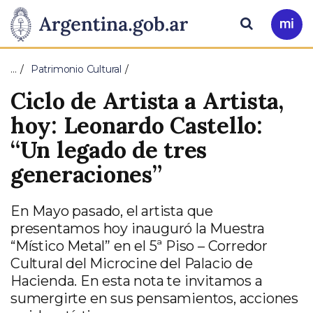
Pasar al contenido principal
Presidencia
Buscar
Ir
a
de
Mi
…
Patrimonio Cultural
Arg
la
Ciclo de Artista a Artista,
Nación
hoy: Leonardo Castello:
“Un legado de tres
generaciones”
En Mayo pasado, el artista que
presentamos hoy inauguró la Muestra
“Místico Metal” en el 5ª Piso – Corredor
Cultural del Microcine del Palacio de
Hacienda. En esta nota te invitamos a
sumergirte en sus pensamientos, acciones