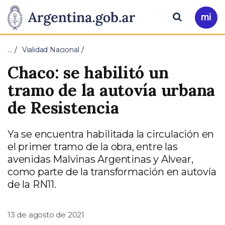
Pasar al contenido principal
Presidencia
Buscar
Ir
a
de
Mi
…
Vialidad Nacional
Arg
la
Chaco: se habilitó un
Nación
tramo de la autovía urbana
de Resistencia
Ya se encuentra habilitada la circulación en
el primer tramo de la obra, entre las
avenidas Malvinas Argentinas y Alvear,
como parte de la transformación en autovía
de la RN11.
13 de agosto de 2021