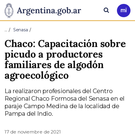
Pasar al contenido principal
Presidencia
Buscar
Ir
a
de
Mi
…
Senasa
Arg
la
Chaco: Capacitación sobre
Nación
picudo a productores
familiares de algodón
agroecológico
La realizaron profesionales del Centro
Regional Chaco Formosa del Senasa en el
paraje Campo Medina de la localidad de
Pampa del Indio.
17 de noviembre de 2021