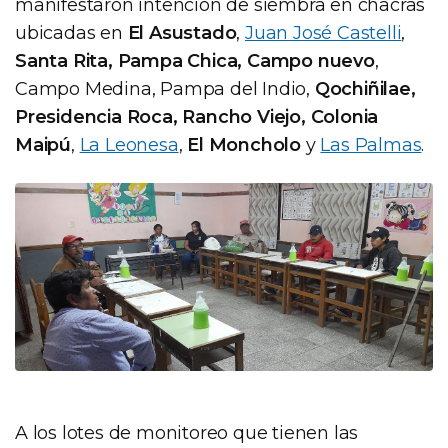
manifestaron intención de siembra en chacras
ubicadas en
El Asustado
,
Juan José Castelli
,
Santa Rita, Pampa Chica, Campo nuevo
,
Campo Medina, Pampa del Indio,
Qochiñilae,
Presidencia Roca, Rancho Viejo, Colonia
Maipú
,
La Leonesa
,
El Moncholo
y
Las Palmas
.
A los lotes de monitoreo que tienen las