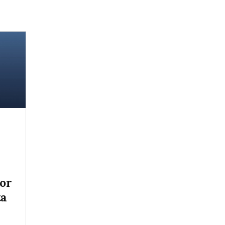
tor
ta