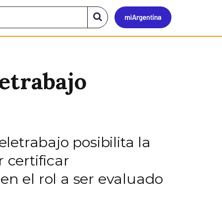
Mi
Buscar
en
el
Argen
sitio
etrabajo
letrabajo posibilita la
 certificar
en el rol a ser evaluado