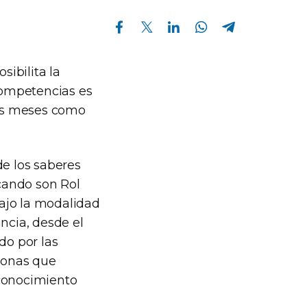
Compartir en Facebook
Compartir en Twitter
Compartir en Linkedin
Compartir en Whatsapp
Compartir en Telegram
sibilita la
 competencias es
eis meses como
de los saberes
icando son Rol
ajo la modalidad
ancia, desde el
do por las
rsonas que
econocimiento