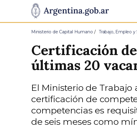
Pasar al contenido principal
Presidencia
de
Ministerio de Capital Humano
Trabajo, Empleo y 
la
Certificación d
Nación
últimas 20 vaca
El Ministerio de Trabajo 
certificación de compete
competencias es requisit
de seis meses como mí