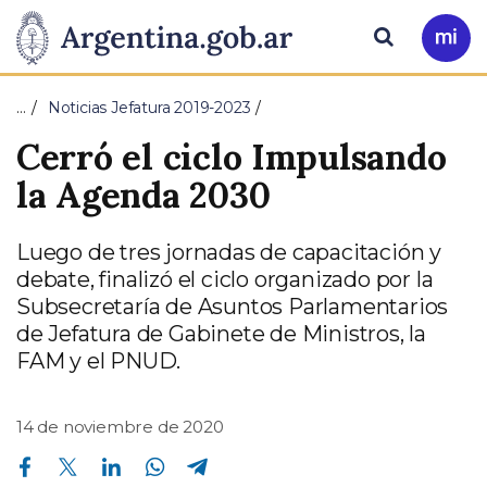
Pasar al contenido principal
Presidencia
Buscar
Ir
a
de
Mi
…
Noticias Jefatura 2019-2023
Arg
la
Cerró el ciclo Impulsando
Nación
la Agenda 2030
Luego de tres jornadas de capacitación y
debate, finalizó el ciclo organizado por la
Subsecretaría de Asuntos Parlamentarios
de Jefatura de Gabinete de Ministros, la
FAM y el PNUD.
14 de noviembre de 2020
Compartir en Facebook
Compartir en Twitter
Compartir en Linkedin
Compartir en Whatsapp
Compartir en Telegram