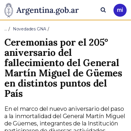
Pasar al contenido principal
Presidencia
Buscar
Ir
a
de
Mi
…
Novedades GNA
Arg
la
Ceremonias por el 205°
Nación
aniversario del
fallecimiento del General
Martín Miguel de Güemes
en distintos puntos del
País
En el marco del nuevo aniversario del paso
a la inmortalidad del General Martín Miguel
de Güemes, integrantes de la Institución
participaron de diversas actividades