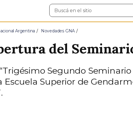
Buscar
en
el
sitio
cional Argentina
Novedades GNA
ertura del Seminari
al “Trigésimo Segundo Seminario
a Escuela Superior de Gendarme
.