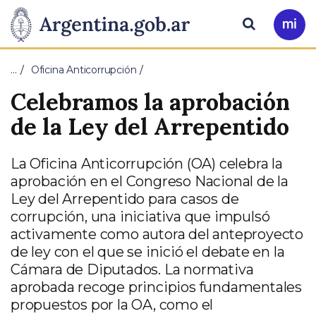
Pasar al contenido principal
Presidencia
Buscar
Ir
a
de
Mi
…
Oficina Anticorrupción
Arg
la
Celebramos la aprobación
Nación
de la Ley del Arrepentido
La Oficina Anticorrupción (OA) celebra la
aprobación en el Congreso Nacional de la
Ley del Arrepentido para casos de
corrupción, una iniciativa que impulsó
activamente como autora del anteproyecto
de ley con el que se inició el debate en la
Cámara de Diputados. La normativa
aprobada recoge principios fundamentales
propuestos por la OA, como el