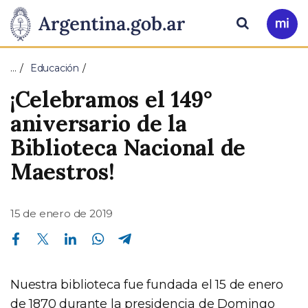
Pasar al contenido principal
Presidencia
Buscar
Ir
a
de
Mi
…
Educación
Arg
la
¡Celebramos el 149°
Nación
aniversario de la
Biblioteca Nacional de
Maestros!
15 de enero de 2019
Compartir en Facebook
Compartir en Twitter
Compartir en Linkedin
Compartir en Whatsapp
Compartir en Telegram
Nuestra biblioteca fue fundada el 15 de enero
de 1870 durante la presidencia de Domingo