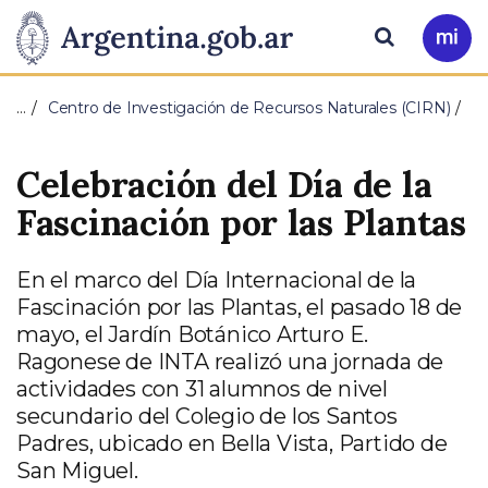
Pasar al contenido principal
Presidencia
Buscar
Ir
a
de
Mi
…
Centro de Investigación de Recursos Naturales (CIRN)
Arg
la
Celebración del Día de la
Nación
Fascinación por las Plantas
En el marco del Día Internacional de la
Fascinación por las Plantas, el pasado 18 de
mayo, el Jardín Botánico Arturo E.
Ragonese de INTA realizó una jornada de
actividades con 31 alumnos de nivel
secundario del Colegio de los Santos
Padres, ubicado en Bella Vista, Partido de
San Miguel.