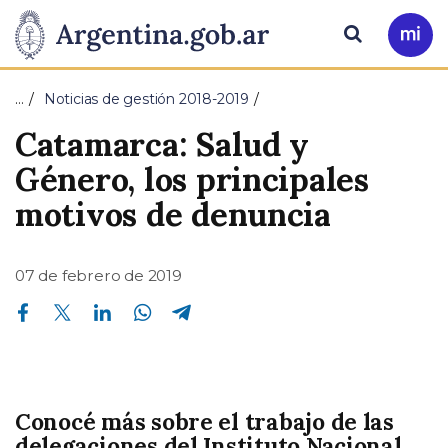
Pasar al contenido principal
Presidencia
Buscar
Ir
a
de
Mi
…
Noticias de gestión 2018-2019
Arg
la
Catamarca: Salud y
Nación
Género, los principales
motivos de denuncia
07 de febrero de 2019
Compartir en Facebook
Compartir en Twitter
Compartir en Linkedin
Compartir en Whatsapp
Compartir en Telegram
Conocé más sobre el trabajo de las
delegaciones del Instituto Nacional