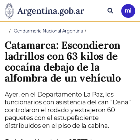
Pasar al contenido principal
Presidencia
Buscar
Ir
a
de
Mi
…
Gendarmería Nacional Argentina
Arg
la
Catamarca: Escondieron
Nación
ladrillos con 63 kilos de
cocaína debajo de la
alfombra de un vehículo
Ayer, en el Departamento La Paz, los
funcionarios con asistencia del can “Dana”
controlaron el rodado y extrajeron 60
paquetes con el estupefaciente
distribuidos en el piso de la cabina.