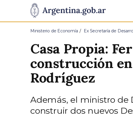
Pasar al contenido principal
Presidencia
de
Ministerio de Economía
Ex Secretaría de Desarrol
la
Casa Propia: Fe
Nación
construcción en
Rodríguez
Además, el ministro de D
construir dos nuevos Des