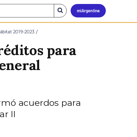
Mi
Buscar
en
el
Argen
sitio
 Hábitat 2019-2023
réditos para
eneral
firmó acuerdos para
r II