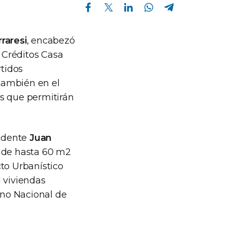
Compartir en Facebook
Compartir en Twitter
Compartir en Linkedin
Compartir en Whatsapp
Compartir en Telegram
raresi
, encabezó
a Créditos Casa
rtidos
también en el
os que permitirán
endente
Juan
s de hasta 60 m2
to Urbanístico
1 viviendas
rno Nacional de