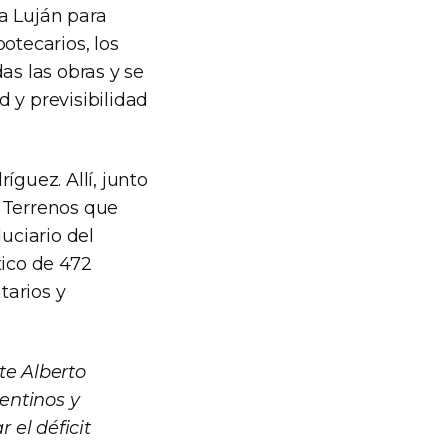
ta Luján para
potecarios, los
as las obras y se
 y previsibilidad
íguez. Allí, junto
e Terrenos que
uciario del
tico de 472
tarios y
te Alberto
entinos y
 el déficit