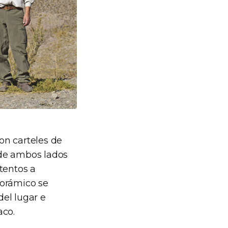
ron carteles de
 de ambos lados
tentos a
norámico se
del lugar e
aco.