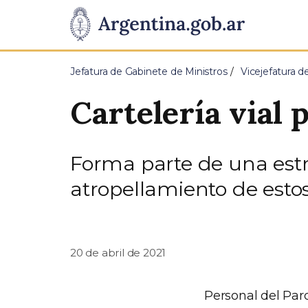
Pasar al contenido principal
Presidencia
de
Jefatura de Gabinete de Ministros
Vicejefatura d
la
Cartelería vial 
Nación
Forma parte de una estr
atropellamiento de esto
20 de abril de 2021
Personal del Par