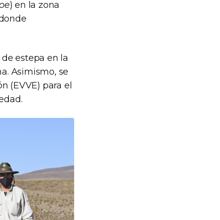
oe
) en la zona
 donde
 de estepa en la
a. Asimismo, se
ón (EVVE) para el
iedad.