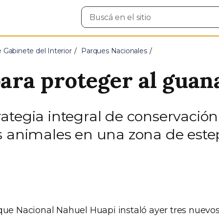
Buscar
en
el
sitio
e Gabinete del Interior
Parques Nacionales
para proteger al guan
ategia integral de conservación 
s animales en una zona de estep
que Nacional Nahuel Huapi instaló ayer tres nuevos