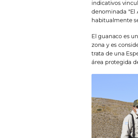
indicativos vincu
denominada "El A
habitualmente se 
El guanaco es un
zona y es consid
trata de una Esp
área protegida de