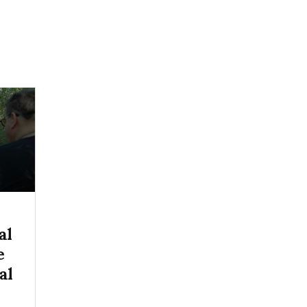
al
e
al