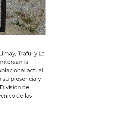
imay, Traful y La
nitorean la
oblacional actual
n su presencia y
 División de
cnico de las