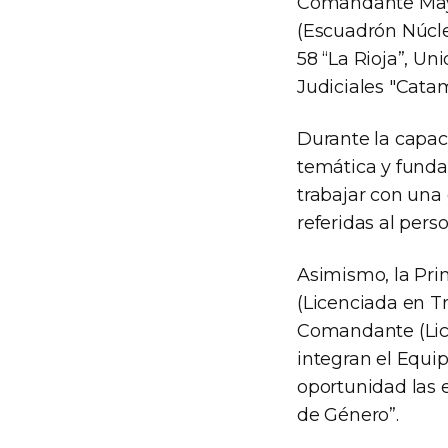
Comandante Mayor 
(Escuadrón Núcle
58 “La Rioja”, U
Judiciales "Cata
Durante la capaci
temática y funda
trabajar con una 
referidas al perso
Asimismo, la Pri
(Licenciada en Tr
Comandante (Lice
integran el Equip
oportunidad las 
de Género”.