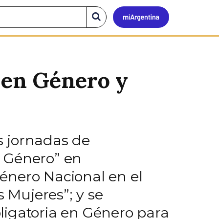
Mi
Buscar
en
el
Argen
sitio
 en Género y
s jornadas de
e Género” en
énero Nacional en el
s Mujeres”; y se
ligatoria en Género para