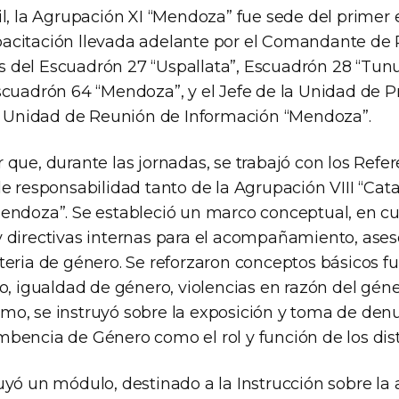
il, la Agrupación XI “Mendoza” fue sede del primer
capacitación llevada adelante por el Comandante de 
fes del Escuadrón 27 “Uspallata”, Escuadrón 28 “Tu
scuadrón 64 “Mendoza”, y el Jefe de la Unidad de 
la Unidad de Reunión de Información “Mendoza”.
 que, durante las jornadas, se trabajó con los Refe
e responsabilidad tanto de la Agrupación VIII “Cat
endoza”. Se estableció un marco conceptual, en cu
 directivas internas para el acompañamiento, ase
teria de género. Se reforzaron conceptos básicos 
o, igualdad de género, violencias en razón del gén
o, se instruyó sobre la exposición y toma de den
bencia de Género como el rol y función de los dist
yó un módulo, destinado a la Instrucción sobre la a