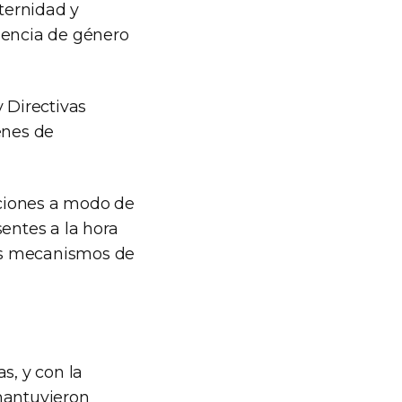
ternidad y
olencia de género
 Directivas
enes de
aciones a modo de
entes a la hora
os mecanismos de
s, y con la
mantuvieron