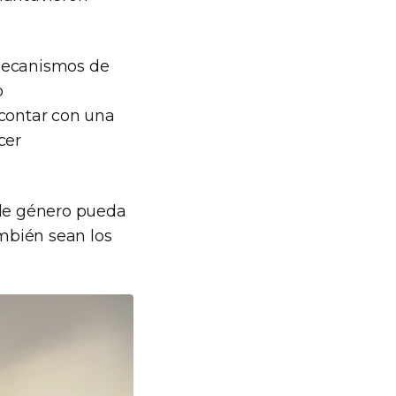
 mecanismos de
o
 contar con una
cer
 de género pueda
ambién sean los