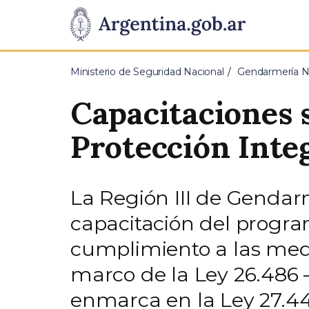
Pasar al contenido principal
Presidencia
de
Ministerio de Seguridad Nacional
Gendarmería Na
la
Capacitaciones 
Nación
Protección Integ
La Región III de Genda
capacitación del progra
cumplimiento a las medi
marco de la Ley 26.486 –
enmarca en la Ley 27.44