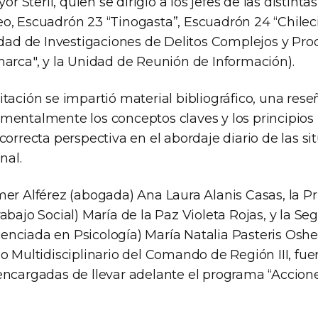
Sterli, quien se dirigió a los jefes de las distint
o, Escuadrón 23 “Tinogasta”, Escuadrón 24 “Chilec
nidad de Investigaciones de Delitos Complejos y Pr
marca", y la Unidad de Reunión de Información).
tación se impartió material bibliográfico, una reseñ
mentalmente los conceptos claves y los principios 
correcta perspectiva en el abordaje diario de las si
nal.
mer Alférez (abogada) Ana Laura Alanis Casas, la Pr
abajo Social) María de la Paz Violeta Rojas, y la S
nciada en Psicología) María Natalia Pasteris Oshe
o Multidisciplinario del Comando de Región III, fue
encargadas de llevar adelante el programa “Accion