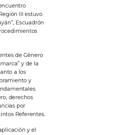
 encuentro
Región III estuvo
nuyán”, Escuadrón
Procedimientos
rentes de Género
amarca” y de la
anto a los
soramiento y
fundamentales
ero, derechos
uncias por
intos Referentes.
plicación y el