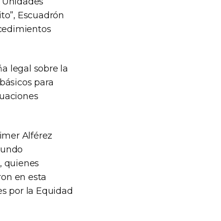
as Unidades
ito”, Escuadrón
ocedimientos
a legal sobre la
básicos para
tuaciones
imer Alférez
egundo
, quienes
ron en esta
es por la Equidad