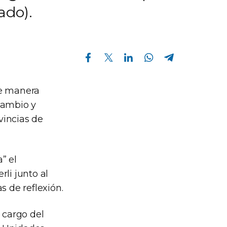
ado).
Compartir en Facebook
Compartir en Twitter
Compartir en Linkedin
Compartir en Whatsapp
Compartir en Telegram
de manera
cambio y
vincias de
” el
li junto al
s de reflexión.
 cargo del