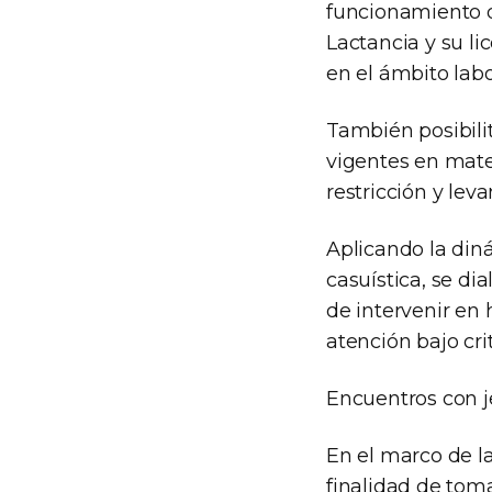
funcionamiento d
Lactancia y su li
en el ámbito labor
También posibilit
vigentes en mat
restricción y lev
Aplicando la din
casuística, se di
de intervenir e
atención bajo cri
Encuentros con j
En el marco de la
finalidad de tom