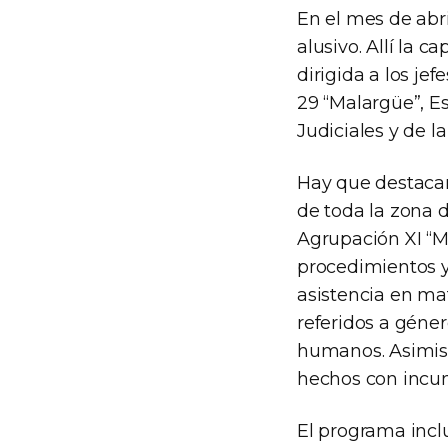
En el mes de abr
alusivo. Allí la 
dirigida a los je
29 “Malargüe”, E
Judiciales y de 
Hay que destacar
de toda la zona d
Agrupación XI “M
procedimientos y
asistencia en ma
referidos a géner
humanos. Asimism
hechos con incum
El programa inclu